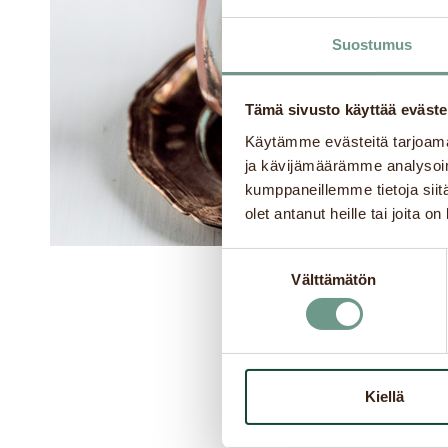
Suostumus
Tämä sivusto käyttää eväste
Käytämme evästeitä tarjoama
ja kävijämäärämme analysoim
kumppaneillemme tietoja siitä
olet antanut heille tai joita o
Suostumuksen
Välttämätön
valinta
Kiellä