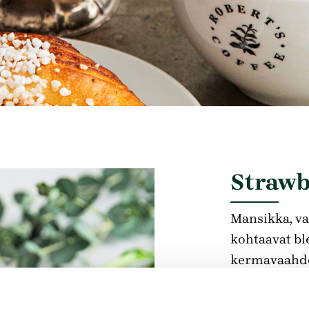
Strawb
Mansikka, van
kohtaavat bl
kermavaahdo