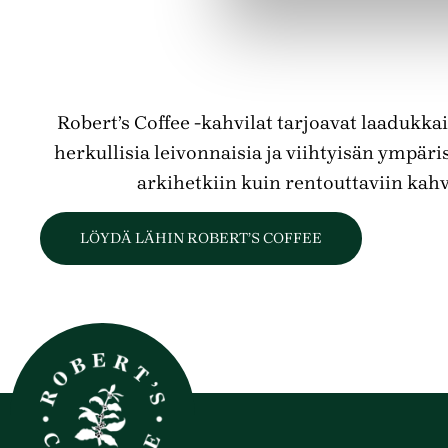
Robert’s Coffee -kahvilat tarjoavat laadukkai
herkullisia leivonnaisia ja viihtyisän ympäris
arkihetkiin kuin rentouttaviin kahv
LÖYDÄ LÄHIN ROBERT’S COFFEE