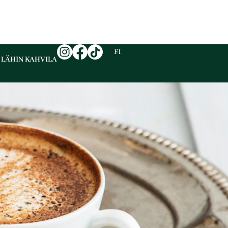
EN
FI
SV
 LÄHIN KAHVILA