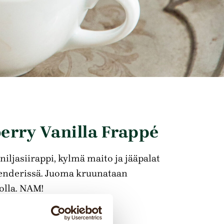
erry Vanilla Frappé
iljasiirappi, kylmä maito ja jääpalat
enderissä. Juoma kruunataan
lla. NAM!