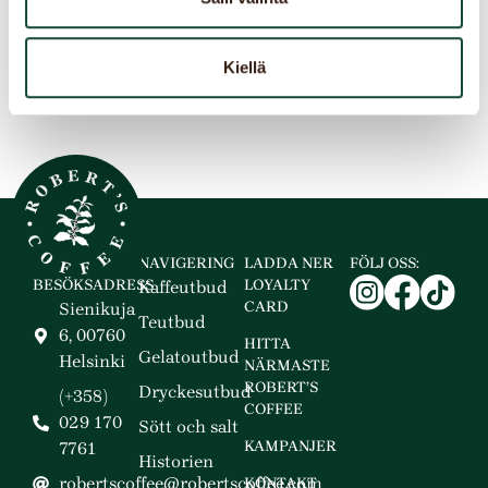
avkopplande kaffestunder.
HITTA NÄRMASTE ROBERT’S COFFEE
Kiellä
NAVIGERING
LADDA NER
FÖLJ OSS:
BESÖKSADRESS
LOYALTY
Kaffeutbud
CARD
Sienikuja
Teutbud
6, 00760
HITTA
Gelatoutbud
Helsinki
NÄRMASTE
ROBERT’S
Dryckesutbud
(+358)
COFFEE
029 170
Sött och salt
KAMPANJER
7761
Historien
robertscoffee@robertscoffee.com
KONTAKT