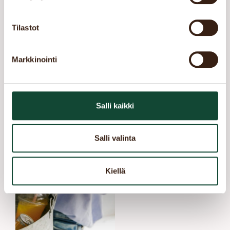
Tilastot
Markkinointi
Red Bull Infusions
Salli kaikki
Succédrycken har
kommit till Finland! Red
Salli valinta
Bull + smaksatt sirap.
Obs. endast för de över
15 år.
Kiellä