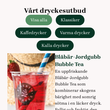
Vårt dryckesutbud
Visa alla
Klassiker
Kaffedrycker
Varma drycker
Kalla drycker
Blåbär–Jordgubb
Bubble Tea
En uppfriskande
Blåbär–Jordgubb
Bubble Tea som
kombinerar skogens
bärighet med somrig
sötma i en läcker dryck.
Fyllig och fruktig, den