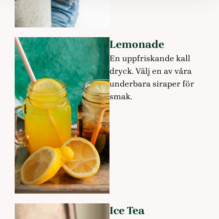
Lemonade
En uppfriskande kall
dryck. Välj en av våra
underbara siraper för
smak.
Ice Tea