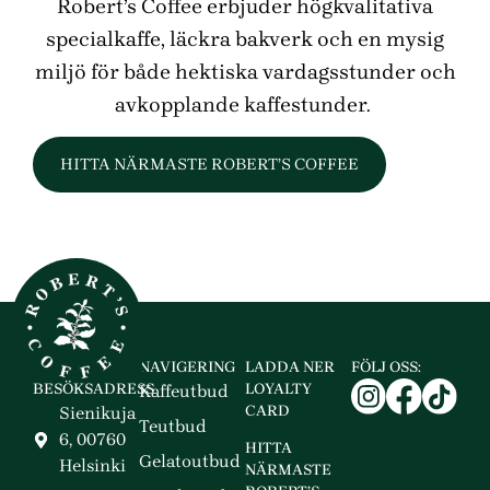
Robert’s Coffee erbjuder högkvalitativa
specialkaffe, läckra bakverk och en mysig
miljö för både hektiska vardagsstunder och
avkopplande kaffestunder.
HITTA NÄRMASTE ROBERT’S COFFEE
NAVIGERING
LADDA NER
FÖLJ OSS:
BESÖKSADRESS
LOYALTY
Kaffeutbud
CARD
Sienikuja
Teutbud
6, 00760
HITTA
Gelatoutbud
Helsinki
NÄRMASTE