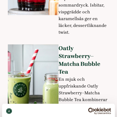
sommardryck. Isbitar,
vispgrädde och
karamellsås ger en
läcker, dessertliknande
twist.
Oatly
Strawberry–
Matcha Bubble
Tea
En mjuk och
uppfriskande Oatly
Strawberry–Matcha
Bubble Tea kombinerar
Oatlys
jordgubbsmatcha,