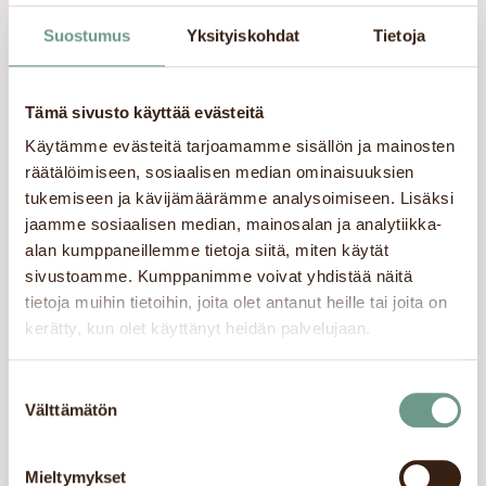
svalkande isbitar och
Suostumus
Yksityiskohdat
Tietoja
läckra jordgubbspärlor
till en imponerande
sommardryck. Sött
Tämä sivusto käyttää evästeitä
jordgubbig, lagom
Käytämme evästeitä tarjoamamme sisällön ja mainosten
matchasmakande och
räätälöimiseen, sosiaalisen median ominaisuuksien
härligt bubblig. Det
tukemiseen ja kävijämäärämme analysoimiseen. Lisäksi
perfekta valet när du vill
jaamme sosiaalisen median, mainosalan ja analytiikka-
ha något nytt och
alan kumppaneillemme tietoja siitä, miten käytät
trendigt i din dag.
sivustoamme. Kumppanimme voivat yhdistää näitä
tietoja muihin tietoihin, joita olet antanut heille tai joita on
kerätty, kun olet käyttänyt heidän palvelujaan.
Matcha Latte
En grön tedryck gjord
Suostumuksen
på ekologiskt
Välttämätön
valinta
matchapulver.
Mieltymykset