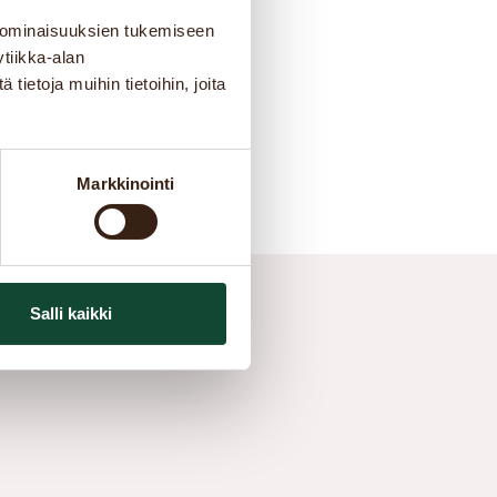
 ominaisuuksien tukemiseen
tiikka-alan
ietoja muihin tietoihin, joita
Markkinointi
Salli kaikki
ellus