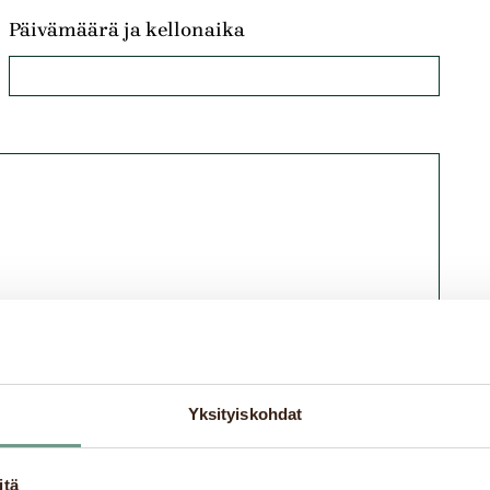
Päivämäärä ja kellonaika
ni tiedot tallennetaan palautejärjestelmään
Yksityiskohdat
HETÄ
itä