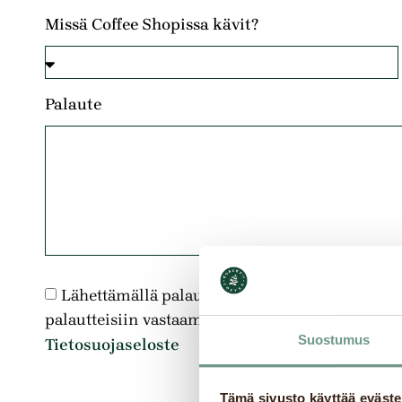
Missä Coffee Shopissa kävit?
Palaute
Lähettämällä palautteen hyväksyn, että antama
palautteisiin vastaamista varten. *
Suostumus
Tietosuojaseloste
LÄ
Tämä sivusto käyttää eväste