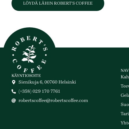
LÖYDÄ LÄHIN ROBERT’S COFFEE
NAV
KÄYNTIOSOITE
Kah
Sienikuja 6, 00760 Helsinki
Tee
(+358) 029 170 7761
Gel
robertscoffee@robertscoffee.com
Suo
Tar
Yht