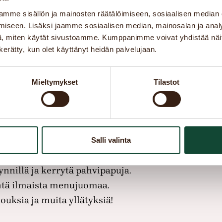
mme sisällön ja mainosten räätälöimiseen, sosiaalisen median
iseen. Lisäksi jaamme sosiaalisen median, mainosalan ja analy
, miten käytät sivustoamme. Kumppanimme voivat yhdistää näitä t
n kerätty, kun olet käyttänyt heidän palvelujaan.
Mieltymykset
Tilastot
Salli valinta
a Robert’s Coffee Club -sov
nnillä ja kerrytä pahvipapuja.
yhtä ilmaista menujuomaa.
ouksia ja muita yllätyksiä!