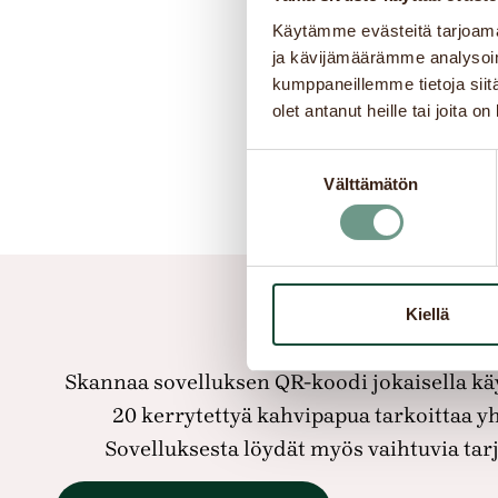
Käytämme evästeitä tarjoama
ja kävijämäärämme analysoim
kumppaneillemme tietoja siitä
olet antanut heille tai joita o
Suostumuksen
Välttämätön
valinta
Kiellä
Lata
Skannaa sovelluksen QR-koodi jokaisella käy
20 kerrytettyä kahvipapua tarkoittaa 
Sovelluksesta löydät myös vaihtuvia tarj