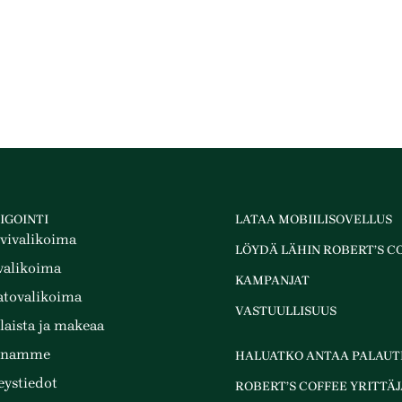
IGOINTI
LATAA MOBIILISOVELLUS
vivalikoima
LÖYDÄ LÄHIN ROBERT’S C
valikoima
KAMPANJAT
atovalikoima
VASTUULLISUUS
laista ja makeaa
inamme
HALUATKO ANTAA PALAUT
eystiedot
ROBERT’S COFFEE YRITTÄJ