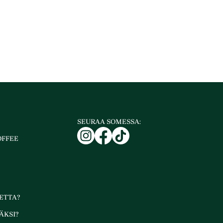
SEURAA SOMESSA:
OFFEE
ETTA?
ÄKSI?