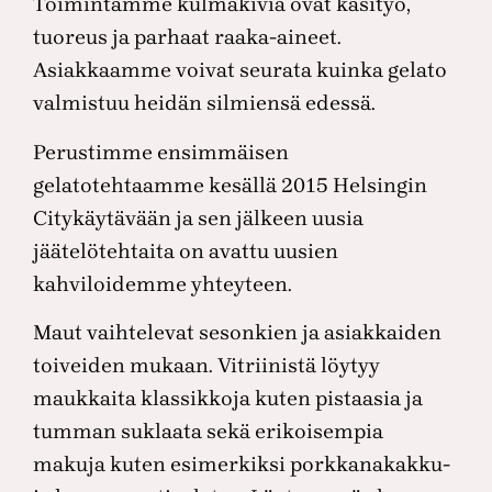
Toimintamme kulmakiviä ovat käsityö,
tuoreus ja parhaat raaka-­aineet.
Asiakkaamme voivat seurata kuinka gelato
valmistuu heidän silmiensä edessä.
Perustimme ensimmäisen
gelatotehtaamme kesällä 2015 Helsingin
Citykäytävään ja sen jälkeen uusia
jäätelötehtaita on avattu uusien
kahviloidemme yhteyteen.
Maut vaihtelevat sesonkien ja asiakkaiden
toiveiden mukaan. Vitriinistä löytyy
maukkaita klassikkoja kuten pistaasia ja
tumman suklaata sekä erikoisempia
makuja kuten esimerkiksi porkkanakakku-