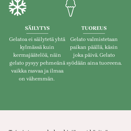
SÄILYTYS
TUOREUS
Gelatoa ei säilytetä yhtä
Gelato valmistetaan
kylmässä kuin
paikan päällä, käsin
kermajäätelöä, näin
joka päivä. Gelato
gelato pysyy pehmeänä
syödään aina tuoreena.
vaikka rasvaa ja ilmaa
on vähemmän.