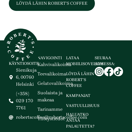
LÖYDÄ LÄHIN ROBERT’S COFFEE
NAVIGOINTI
LATAA
SEURAA
KÄYNTIOSOITE
MOBIILISOVELLUS
SOMESSA:
Kahvivalikoima
Sienikuja
Teevalikoima
LÖYDÄ LÄHIN
6, 00760
ROBERT’S
Gelatovalikoima
Helsinki
COFFEE
Suolaista ja
(+358)
KAMPANJAT
makeaa
029 170
VASTUULLISUUS
7761
Tarinamme
HALUATKO
robertscoffee@robertscoffee.com
Yhteystiedot
ANTAA
PALAUTETTA?