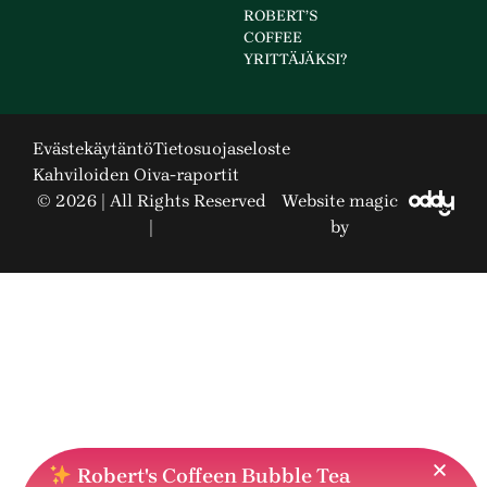
ROBERT’S
COFFEE
YRITTÄJÄKSI?
Evästekäytäntö
Tietosuojaseloste
Kahviloiden Oiva-raportit
© 2026 | All Rights Reserved
Website magic
|
by
Robert's Coffeen Bubble Tea