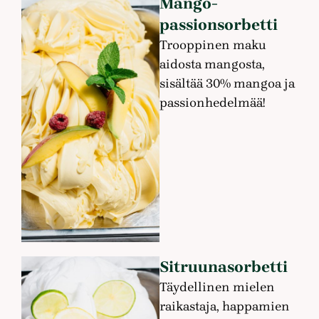
Mango-
passionsorbetti
Trooppinen maku
aidosta mangosta,
sisältää 30% mangoa ja
passionhedelmää!
Sitruunasorbetti
Täydellinen mielen
raikastaja, happamien