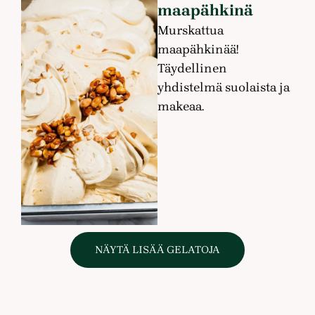
maapähkinä
Murskattua
maapähkinää!
Täydellinen
yhdistelmä suolaista ja
makeaa.
NÄYTÄ LISÄÄ GELATOJA