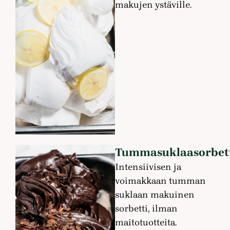
makujen ystäville.
Tummasuklaasorbet
Intensiivisen ja
voimakkaan tumman
suklaan makuinen
sorbetti, ilman
maitotuotteita.