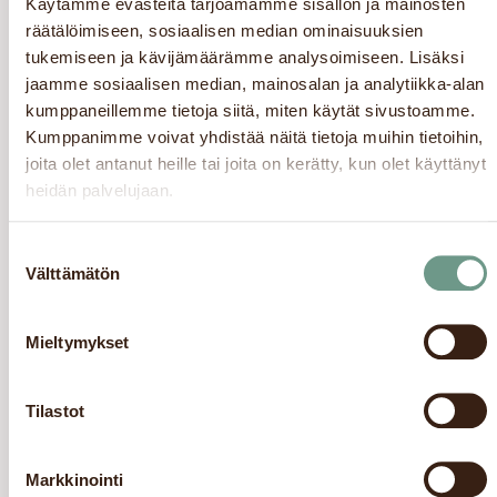
Käytämme evästeitä tarjoamamme sisällön ja mainosten
räätälöimiseen, sosiaalisen median ominaisuuksien
tukemiseen ja kävijämäärämme analysoimiseen. Lisäksi
jaamme sosiaalisen median, mainosalan ja analytiikka-alan
kumppaneillemme tietoja siitä, miten käytät sivustoamme.
Kumppanimme voivat yhdistää näitä tietoja muihin tietoihin,
Aito pistaasi
joita olet antanut heille tai joita on kerätty, kun olet käyttänyt
Asiakkaidemme
heidän palvelujaan.
ylivoimainen suosikki.
Korkealuokkaisista
Suostumuksen
Välttämätön
pistaaseista valmistettu
valinta
jäätelö, jonka
intensiivistä makua
Mieltymykset
korostamme
ripauksella suolaa. Ei
Tilastot
sisällä karvasmantelia.
Markkinointi