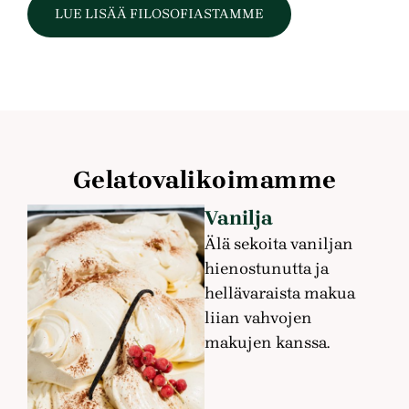
LUE LISÄÄ FILOSOFIASTAMME
Gelatovalikoimamme
Vanilja
Älä sekoita vaniljan
hienostunutta ja
hellävaraista makua
liian vahvojen
makujen kanssa.