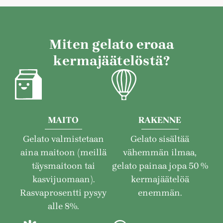
Miten gelato eroaa
kermajäätelöstä?
MAITO
RAKENNE
Gelato valmistetaan
Gelato sisältää
aina maitoon (meillä
vähemmän ilmaa,
täysmaitoon tai
gelato painaa jopa 50 %
kasvijuomaan).
kermajäätelöä
Rasvaprosentti pysyy
enemmän.
alle 8%.