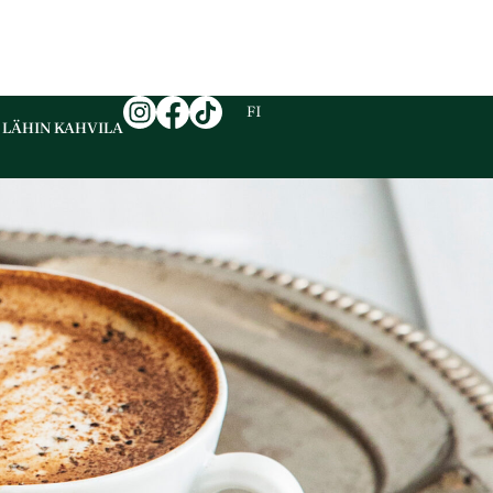
EN
FI
SV
 LÄHIN KAHVILA