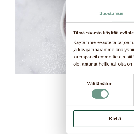
Suostumus
Tämä sivusto käyttää eväste
Käytämme evästeitä tarjoama
ja kävijämäärämme analysoim
kumppaneillemme tietoja siitä
olet antanut heille tai joita o
Suostumuksen
Välttämätön
valinta
Kiellä