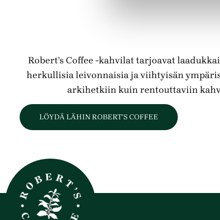
Robert’s Coffee -kahvilat tarjoavat laadukkai
herkullisia leivonnaisia ja viihtyisän ympäris
arkihetkiin kuin rentouttaviin kahv
LÖYDÄ LÄHIN ROBERT’S COFFEE