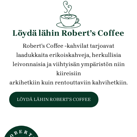
Löydä lähin Robert’s Coffee
Robert’s Coffee -kahvilat tarjoavat
laadukkaita erikoiskahveja, herkullisia
leivonnaisia ja viihtyisän ympäristön niin
kiireisiin
arkihetkiin kuin rentouttaviin kahvihetkiin.
LÖYDÄ LÄHIN ROBERT’S COFFEE