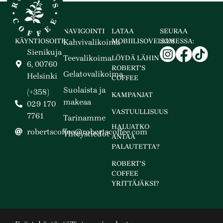
NAVIGOINTI
LATAA
SEURAA
KÄYNTIOSOITE
MOBIILISOVELLUS
SOMESSA:
Kahvivalikoima
Sienikuja
Teevalikoima
LÖYDÄ LÄHIN
6, 00760
ROBERT’S
Gelatovalikoima
Helsinki
COFFEE
Suolaista ja
(+358)
KAMPANJAT
makeaa
029 170
VASTUULLISUUS
7761
Tarinamme
HALUATKO
robertscoffee@robertscoffee.com
Yhteystiedot
ANTAA
PALAUTETTA?
ROBERT’S
COFFEE
YRITTÄJÄKSI?