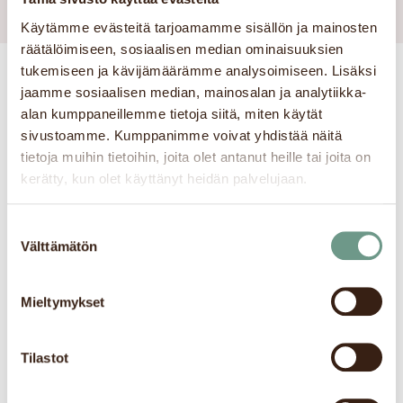
Käytämme evästeitä tarjoamamme sisällön ja mainosten
räätälöimiseen, sosiaalisen median ominaisuuksien
tukemiseen ja kävijämäärämme analysoimiseen. Lisäksi
jaamme sosiaalisen median, mainosalan ja analytiikka-
Tunnelmallinen
alan kumppaneillemme tietoja siitä, miten käytät
kabinettitila
sivustoamme. Kumppanimme voivat yhdistää näitä
tietoja muihin tietoihin, joita olet antanut heille tai joita on
kerätty, kun olet käyttänyt heidän palvelujaan.
Robert’s Coffee Jugendissa on toimiva ja
tunnelmallinen kabinettitila vuokrattavana
Suostumuksen
yksityistilaisuuksia varten.
Välttämätön
valinta
Tilasta aukenee viihtyisät näkymät
Mieltymykset
Pohjoisesplanadin vilinään. Kabinettitila on
ihanteellinen 30 hengen käyttöön, mutta
Tilastot
sopii hyvin myös pienempiin tai hieman
suurempiinkin tilaisuuksiin, riippuen