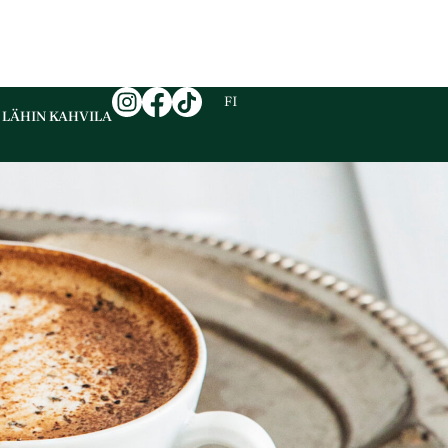
EN
FI
SV
 LÄHIN KAHVILA