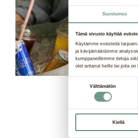
Suostumus
Tämä sivusto käyttää eväste
Käytämme evästeitä tarjoama
ja kävijämäärämme analysoim
kumppaneillemme tietoja siitä
olet antanut heille tai joita o
Suostumuksen
Välttämätön
valinta
Kiellä