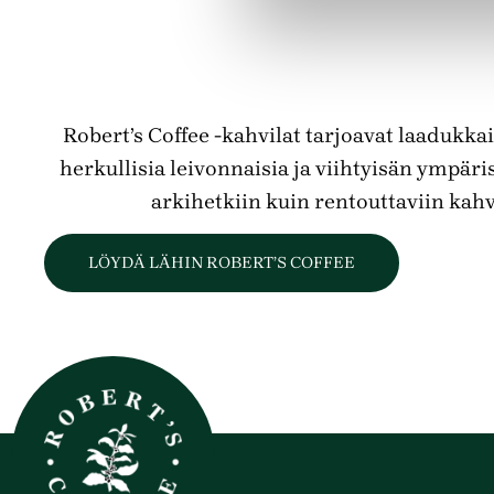
Robert’s Coffee -kahvilat tarjoavat laadukkai
herkullisia leivonnaisia ja viihtyisän ympäris
arkihetkiin kuin rentouttaviin kahv
LÖYDÄ LÄHIN ROBERT’S COFFEE