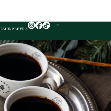
EN
FI
SV
 LÄHIN KAHVILA