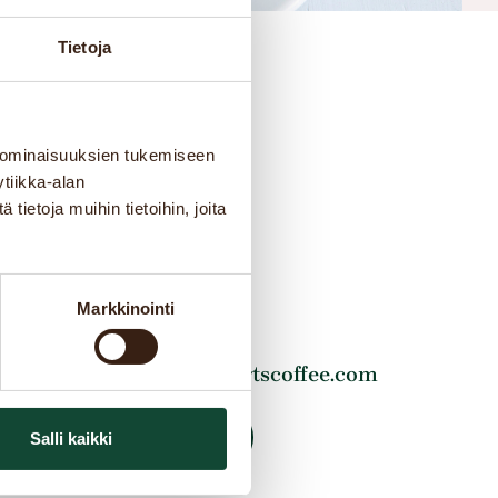
Tietoja
tiedot
 ominaisuuksien tukemiseen
tiikka-alan
utatieasema
ietoja muihin tietoihin, joita
u 25
re
Markkinointi
8 50 534 6088
rautatieasematre2@robertscoffee.com
S COFFEE YRITTÄJÄKSI?
Salli kaikki