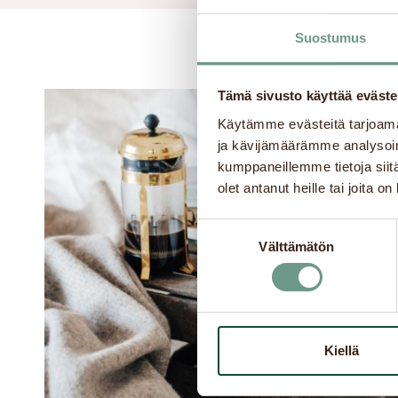
Suostumus
Tämä sivusto käyttää eväste
Käytämme evästeitä tarjoama
ja kävijämäärämme analysoim
kumppaneillemme tietoja siitä
olet antanut heille tai joita o
Suostumuksen
Välttämätön
valinta
Kiellä