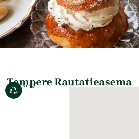
Tampere Rautatieasema
ResQ