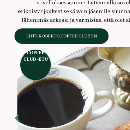
sovelluksessamme. Lataamalla sovell
erikoistarjoukset sekä vain jäsenille suunn
lähemmäs arkeasi ja varmistaa, että olet
LIITY ROBERT’S COFFEE CLUBIIN
COFFEE
COFFEE
COFFEE
COFFEE
CLUB -ETU
CLUB -ETU
CLUB -ETU
CLUB -ETU