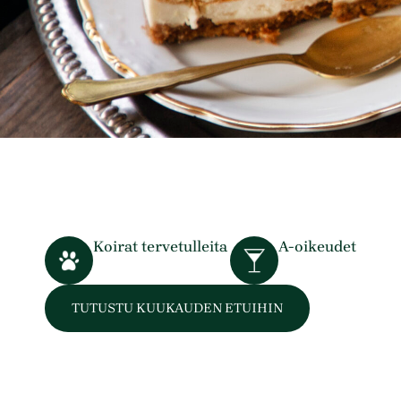
Koirat tervetulleita
A-oikeudet
TUTUSTU KUUKAUDEN ETUIHIN