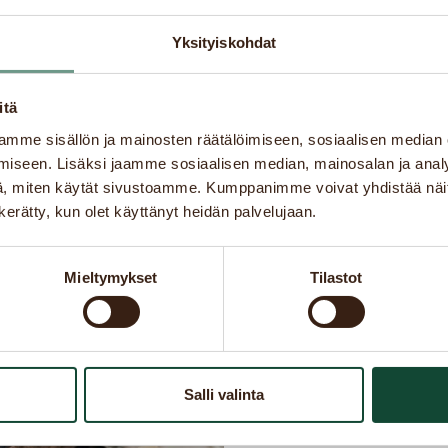
Yksityiskohdat
itä
Osoite
mme sisällön ja mainosten räätälöimiseen, sosiaalisen median
iseen. Lisäksi jaamme sosiaalisen median, mainosalan ja analy
Tampere Ra
, miten käytät sivustoamme. Kumppanimme voivat yhdistää näitä t
Rautatienkat
n kerätty, kun olet käyttänyt heidän palvelujaan.
33100
Tampe
Finland
Mieltymykset
Tilastot
Puhelin:
+35
Sähköposti:
ROBERT’
Salli valinta