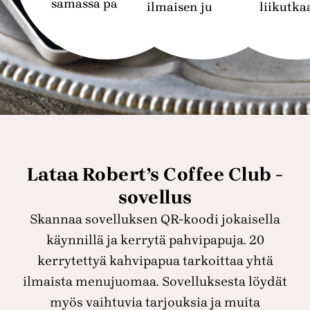
samassa paikassa.
ilmaisen juoman.
liikutka
Lataa Robert’s Coffee Club -
sovellus
Skannaa sovelluksen QR-koodi jokaisella
käynnillä ja kerrytä pahvipapuja. 20
kerrytettyä kahvipapua tarkoittaa yhtä
ilmaista menujuomaa. Sovelluksesta löydät
myös vaihtuvia tarjouksia ja muita