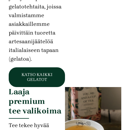
gelatotehtaita, joissa
valmistamme
asiakkaillemme
päivittäin tuoretta
artesaanijäätelöä
italialaiseen tapaan
(gelatoa).
KATSO KAIKKI
GELATOT
Laaja
premium
tee valikoima
Tee tekee hyvää