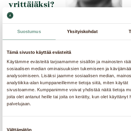
yrittäjäksi?
Uneksitko omasta
kahvilasta?
Suostumus
Yksityiskohdat
T
Tee unelmastasi totta
Robert’s Coffeessa!
Tämä sivusto käyttää evästeitä
Robert’s Coffee
Käytämme evästeitä tarjoamamme sisällön ja mainosten räät
tarjoaa vahvan
sosiaalisen median ominaisuuksien tukemiseen ja kävijäm
brändin ja aitoa
analysoimiseen. Lisäksi jaamme sosiaalisen median, mainos
analytiikka-alan kumppaneillemme tietoja siitä, miten käytät
suomalaista
sivustoamme. Kumppanimme voivat yhdistää näitä tietoja muih
kahviperinnettä,
joita olet antanut heille tai joita on kerätty, kun olet käyttänyt
jonka edistäjänä ja
palvelujaan.
vartijana franchise-
yrittäjämme toimivat.
Suostumuksen
Välttämätön
valinta