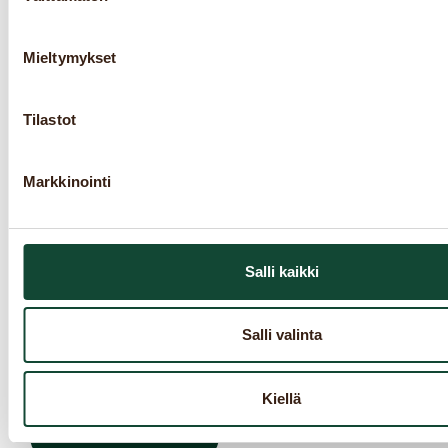
LUE LISÄÄ
Mieltymykset
Tilastot
Tilaa Robert’s Coffeen
uutiskirje
Markkinointi
Pysy mukana kahvimaailman tuoreimmissa
tuulahduksissa! Uutiskirjeemme tuo
suoraan sähköpostiisi ajankohtaiset
Salli kaikki
tarjoukset, uutuustuotteet, kahvivinkit ja
kutsut erikoistapahtumiin.
Salli valinta
Liity mukaan ja inspiroidu hyvän kahvin
äärellä.
Kiellä
TILAA UUTISKIRJE