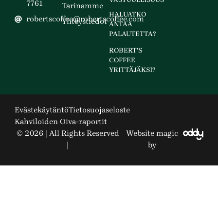
7761
Tarinamme
HALUATKO
robertscoffee@robertscoffee.com
Yhteystiedot
ANTAA
PALAUTETTA?
ROBERT’S
COFFEE
YRITTÄJÄKSI?
Evästekäytäntö
Tietosuojaseloste
Kahviloiden Oiva-raportit
© 2026 | All Rights Reserved
Website magic
|
by