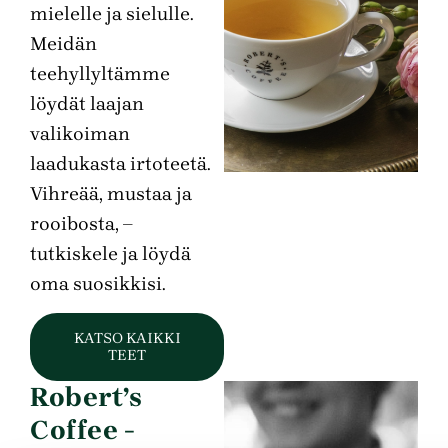
mielelle ja sielulle.
Meidän
teehyllyltämme
löydät laajan
valikoiman
laadukasta irtoteetä.
Vihreää, mustaa ja
rooibosta, –
tutkiskele ja löydä
oma suosikkisi.
KATSO KAIKKI
TEET
Robert’s
Coffee -