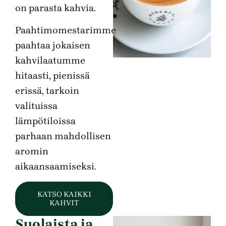
on parasta kahvia.
Paahtimomestarimme
paahtaa jokaisen
kahvilaatumme
hitaasti, pienissä
erissä, tarkoin
valituissa
lämpötiloissa
parhaan mahdollisen
aromin
aikaansaamiseksi.
KATSO KAIKKI
KAHVIT
Suolaista ja