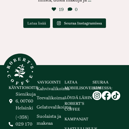
19
0
Lataa lisää
Seuraa Instagramissa
NAVIGOINTI
LATAA
SEURAA
KÄYNTIOSOITE
MOBIILISOVELLUS
SOMESSA:
Kahvivalikoima
Sienikuja
Teevalikoima
LÖYDÄ LÄHIN
6, 00760
ROBERT’S
Gelatovalikoima
Helsinki
COFFEE
Suolaista ja
(+358)
KAMPANJAT
makeaa
029 170
VASTUULLISUUS