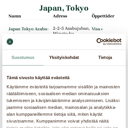
Japan
,
Tokyo
Namn
Adress
Öppettider
2-2-5 Azabujuban,
Japan Tokyo Azabu-
Visa »
Minato-ku
Juban
Tokyo
106-0045
Suostumus
Yksityiskohdat
Tietoja
1-3-61 Koraku,
Japan Tokyo Dome
Visa »
Bunkyo-ku, Tokyo
City Shop
112-0004
Tämä sivusto käyttää evästeitä
Tokyo
112-0004
Käytämme evästeitä tarjoamamme sisällön ja mainosten
räätälöimiseen, sosiaalisen median ominaisuuksien
tukemiseen ja kävijämäärämme analysoimiseen. Lisäksi
3-1-17
Japan Tokyo Forest
Visa »
jaamme sosiaalisen median, mainosalan ja analytiikka-
Sengawacho
Square Sengawa
alan kumppaneillemme tietoja siitä, miten käytät
Tokyo
sivustoamme. Kumppanimme voivat yhdistää näitä
tietoja muihin tietoihin, joita olet antanut heille tai joita on