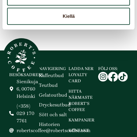
0001
Hannō,
357-
Saitama
0001
Kiellä
NAVIGERING
LADDA NER
FÖLJ OSS:
BESÖKSADRESS
LOYALTY
Kaffeutbud
CARD
Sienikuja
Teutbud
6, 00760
HITTA
Gelatoutbud
Helsinki
NÄRMASTE
ROBERT’S
Dryckesutbud
(+358)
COFFEE
029 170
Sött och salt
KAMPANJER
7761
Historien
robertscoffee@robertscoffee.com
KONTAKT