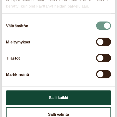
kerätty, kun olet käyttänyt heidän palvelujaan.
Japani, 〒245-0019
Japan Yokohama
Visa »
Kanagawa,
Yumegaoka-soratos
Suostumuksen
Yokohama, Izumi
Välttämätön
valinta
Ward, ゆめが丘31
Yokoham
245-
a
0019
Mieltymykset
Tilastot
134-9 Goudocho,
Japan Yokohama
Visa »
Hodogaya-ku,
Hoshiten-qlay
Yokohama-city,
Markkinointi
Kanagawa
Yokoham
240-
a
0005
Salli kaikki
メッツァビレッジ内
Japan Saitama Metsä
Visa »
レストラン棟 357-
Village
Salli valinta