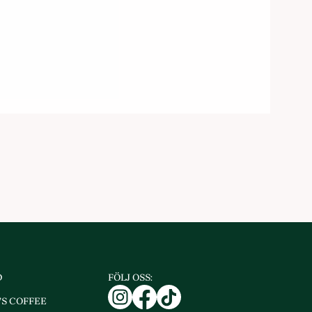
D
FÖLJ OSS:
S COFFEE