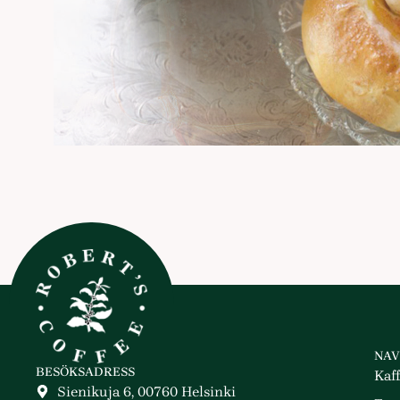
NAV
BESÖKSADRESS
Kaf
Sienikuja 6, 00760 Helsinki