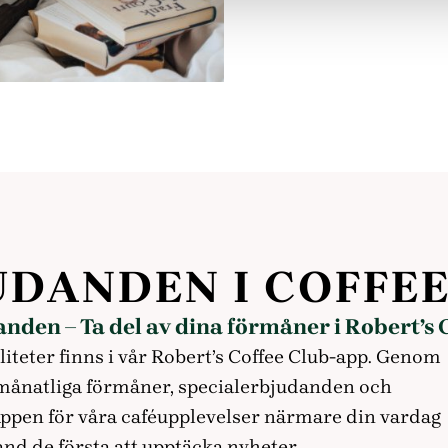
UDANDEN I COFFEE
den – Ta del av dina förmåner i Robert’s 
iteter finns i vår Robert’s Coffee Club-app. Genom
ll månatliga förmåner, specialerbjudanden och
ppen för våra caféupplevelser närmare din vardag
bland de första att upptäcka nyheter.