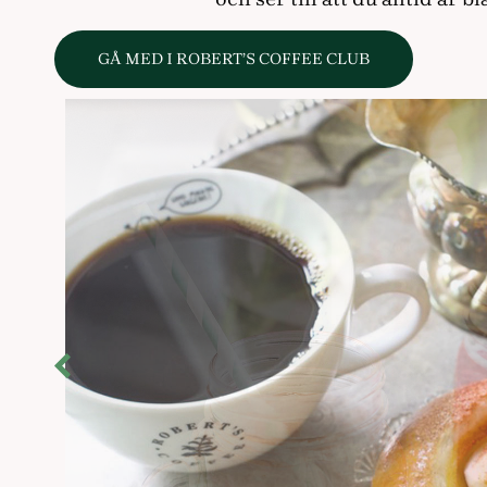
GÅ MED I ROBERT’S COFFEE CLUB