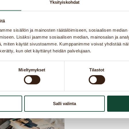
Yksityiskohdat
itä
mme sisällön ja mainosten räätälöimiseen, sosiaalisen median
Adress
iseen. Lisäksi jaamme sosiaalisen median, mainosalan ja analy
, miten käytät sivustoamme. Kumppanimme voivat yhdistää näitä t
n kerätty, kun olet käyttänyt heidän palvelujaan.
Japan Tokyo
1-3-61 Korak
Mieltymykset
Tilastot
(Tokyo Dome 
112-0004
To
Japan
Salli valinta
VILL DU K