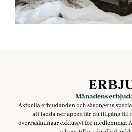
ERBJ
Månadens erbjudan
Aktuella erbjudanden och säsongens special
att ladda ner appen får du tillgång ti
överraskningar exklusivt för medlemmar. A
och ser till att du alltid är 