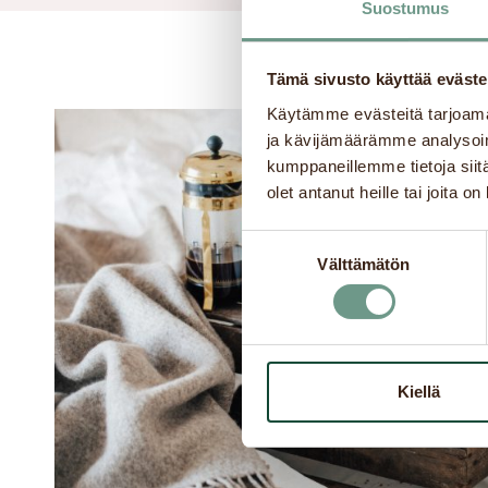
Suostumus
Tämä sivusto käyttää eväste
Käytämme evästeitä tarjoama
ja kävijämäärämme analysoim
kumppaneillemme tietoja siitä
olet antanut heille tai joita o
Suostumuksen
Välttämätön
valinta
Kiellä