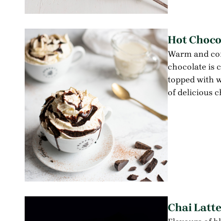
Hot Choco
Warm and com
chocolate is 
topped with 
of delicious 
Chai Latt