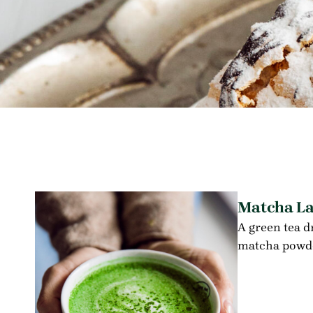
Matcha La
A green tea 
matcha powde