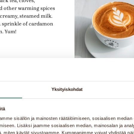
ack tea, cloves,
 other warming spices
 creamy, steamed milk.
a sprinkle of cardamon
. Yum!
Yksityiskohdat
no
resso or two blended with
itä
med milk topped with a
 and beautiful latte art.
mme sisällön ja mainosten räätälöimiseen, sosiaalisen median
iseen. Lisäksi jaamme sosiaalisen median, mainosalan ja analy
, miten käytät sivustoamme. Kumppanimme voivat yhdistää näitä t