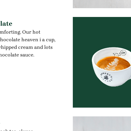
late
forting. Our hot
chocolate heaven i a cup,
whipped cream and lots
chocolate sauce.
e