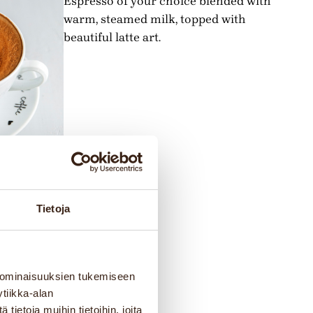
Espresso of your choice blended with
warm, steamed milk, topped with
beautiful latte art.
Tietoja
 ominaisuuksien tukemiseen
tiikka-alan
ietoja muihin tietoihin, joita