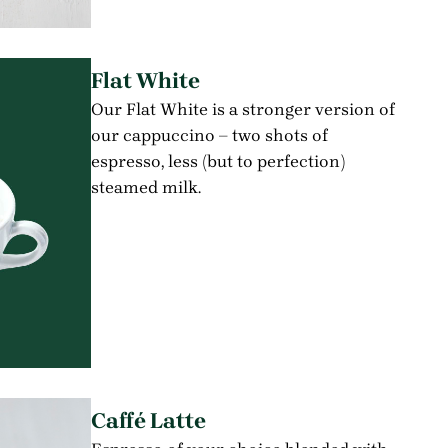
Flat White
Our Flat White is a stronger version of
our cappuccino – two shots of
espresso, less (but to perfection)
steamed milk.
Caffé Latte