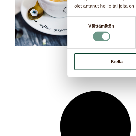
olet antanut heille tai joita o
Suostumuksen
Välttämätön
valinta
Kiellä