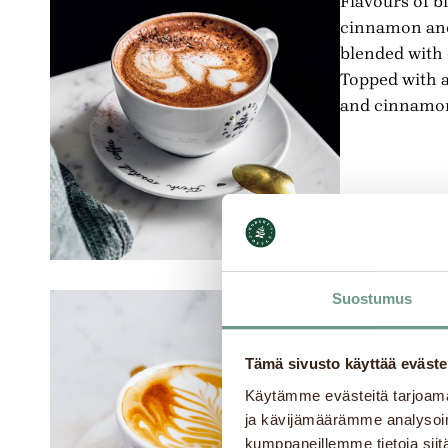
Flavours of bl
cinnamon and
blended with
Topped with 
and cinnamon
Suostumus
Cappucci
A shot of esp
Tämä sivusto käyttää eväste
creamy, stea
soft milk foam
Käytämme evästeitä tarjoama
ja kävijämäärämme analysoim
kumppaneillemme tietoja siitä