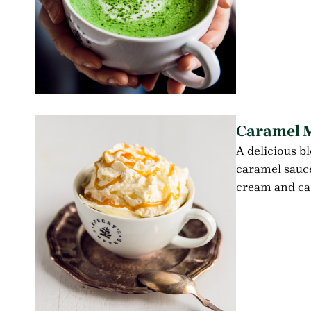
Caramel 
A delicious b
caramel sauc
cream and ca