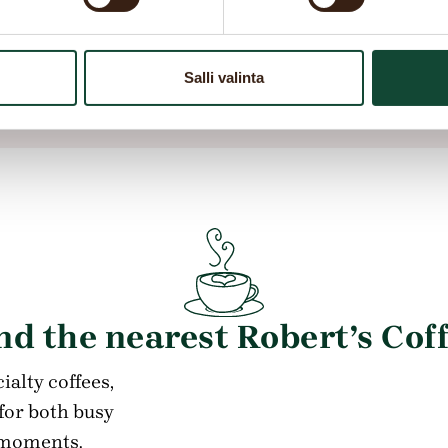
dy.jp
info@robertscoffee.ee
75
Te
info@r
Salli valinta
nd the nearest Robert’s Cof
ialty coffees,
for both busy
 moments.