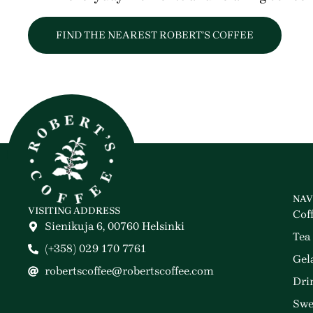
FIND THE NEAREST ROBERT’S COFFEE
NAV
VISITING ADDRESS
Cof
Sienikuja 6, 00760 Helsinki
Tea
(+358) 029 170 7761
Gel
robertscoffee@robertscoffee.com
Dri
Swe