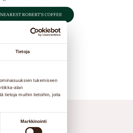
 NEAREST ROBERT’S COFFEE
Tietoja
 ominaisuuksien tukemiseen
tiikka-alan
ietoja muihin tietoihin, joita
t’s Coffee Turkey
Markkinointi
olomondo Gida