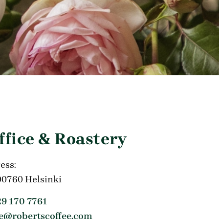
ffice & Roastery
ess:
 00760 Helsinki
29 170 7761
ee@robertscoffee.com