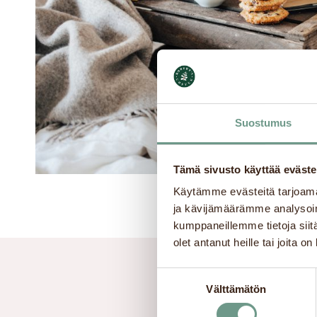
Suostumus
Tämä sivusto käyttää eväste
Käytämme evästeitä tarjoama
ja kävijämäärämme analysoim
kumppaneillemme tietoja siitä
olet antanut heille tai joita o
Suostumuksen
Robert’s Coffee 
Välttämätön
valinta
Mitsunaga Kuma