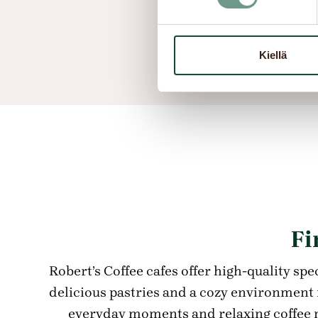
info@luckshare.r
+81-943-22-28
Kiellä
Fi
Robert’s Coffee cafes offer high-quality spec
delicious pastries and a cozy environment 
everyday moments and relaxing coffee