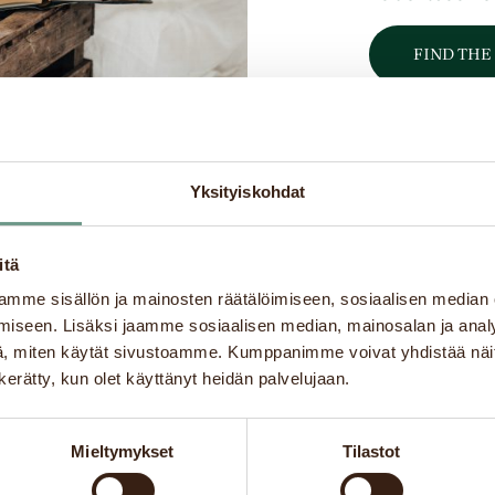
FIND THE
Yksityiskohdat
itä
mme sisällön ja mainosten räätälöimiseen, sosiaalisen median
iseen. Lisäksi jaamme sosiaalisen median, mainosalan ja analy
, miten käytät sivustoamme. Kumppanimme voivat yhdistää näitä t
n kerätty, kun olet käyttänyt heidän palvelujaan.
Japan
Robert’s Coffee Estonia
Rober
Mieltymykset
Tilastot
gai
Krista Tuulik
P