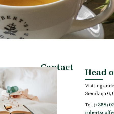
Contact
Head o
Visiting addr
Sienikuja 6,
Tel.
(+358) 0
robertscoff