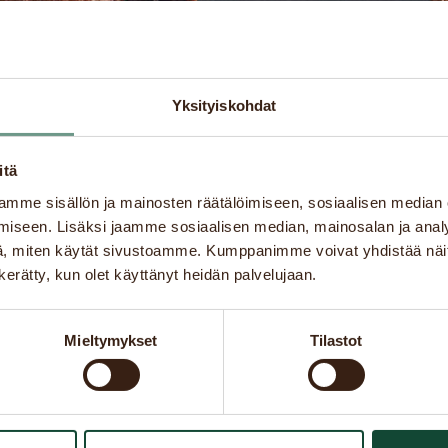
Yksityiskohdat
itä
mme sisällön ja mainosten räätälöimiseen, sosiaalisen median
iseen. Lisäksi jaamme sosiaalisen median, mainosalan ja analy
Finland
,
Tornio
, miten käytät sivustoamme. Kumppanimme voivat yhdistää näitä t
n kerätty, kun olet käyttänyt heidän palvelujaan.
Tel
Email
+358 400 114 790
rctornio@r
Mieltymykset
Tilastot