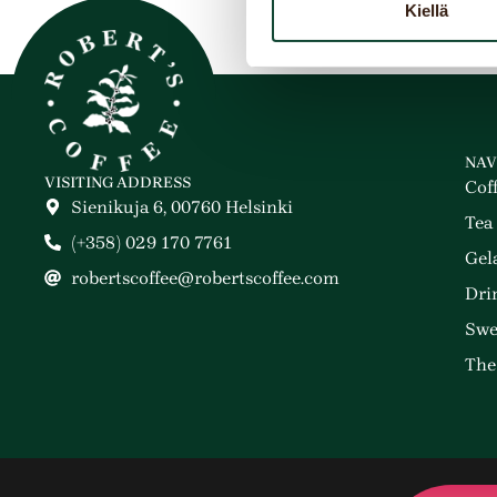
Kiellä
NAV
VISITING ADDRESS
Cof
Sienikuja 6, 00760 Helsinki
Tea
(+358) 029 170 7761
Gel
robertscoffee@robertscoffee.com
Dri
Swe
The