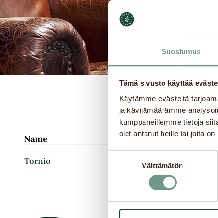
Suostumus
Tämä sivusto käyttää eväste
Käytämme evästeitä tarjoama
ja kävijämäärämme analysoim
kumppaneillemme tietoja siitä
olet antanut heille tai joita o
Name
Address
Suostumuksen
Länsiranta 10
Tornio
Välttämätön
valinta
Tornio
95400