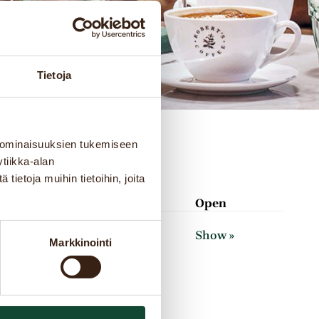
Tietoja
 ominaisuuksien tukemiseen
tiikka-alan
ietoja muihin tietoihin, joita
Open
obertscoffee.com
Show »
Markkinointi