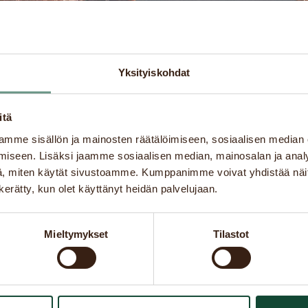
Yksityiskohdat
itä
mme sisällön ja mainosten räätälöimiseen, sosiaalisen median
iseen. Lisäksi jaamme sosiaalisen median, mainosalan ja analy
Finland
,
Sotkamo
, miten käytät sivustoamme. Kumppanimme voivat yhdistää näitä t
n kerätty, kun olet käyttänyt heidän palvelujaan.
Tel
Email
+358 44 437 3372
katinkulta
Mieltymykset
Tilastot