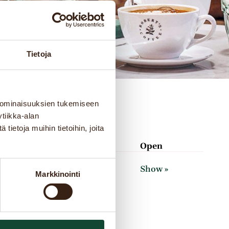
Tietoja
 ominaisuuksien tukemiseen
tiikka-alan
ietoja muihin tietoihin, joita
Open
@robertscoffee.com
Show »
Markkinointi