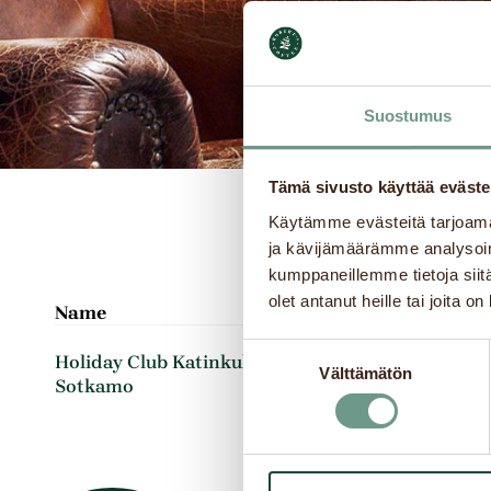
Suostumus
Tämä sivusto käyttää eväste
Käytämme evästeitä tarjoama
ja kävijämäärämme analysoim
kumppaneillemme tietoja siitä
olet antanut heille tai joita o
Name
Address
Suostumuksen
Katinkullantie 15
Holiday Club Katinkulta,
Välttämätön
valinta
Sotkamo
88610
Sotkamo