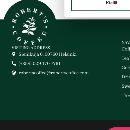
Kiellä
NAV
VISITING ADDRESS
Cof
Sienikuja 6, 00760 Helsinki
Tea
(+358) 029 170 7761
Gel
robertscoffee@robertscoffee.com
Dri
Swe
The