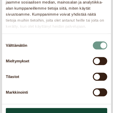
jaamme sosiaalisen median, mainosalan ja analytiikka-
Itäkatu 1-7
alan kumppaneillemme tietoja siitä, miten käytät
00930
Helsinki
sivustoamme. Kumppanimme voivat yhdistää näitä
Finland
tietoja muihin tietoihin, joita olet antanut heille tai joita on
kerätty, kun olet käyttänyt heidän palvelujaan.
Phone:
+358 44 040 4082
Email:
itisbulevardi@robertscoffee.com
Suostumuksen
Välttämätön
valinta
ROBERT'S COFFEE AS AN ENTREPRENEUR?
Mieltymykset
Tilastot
Markkinointi