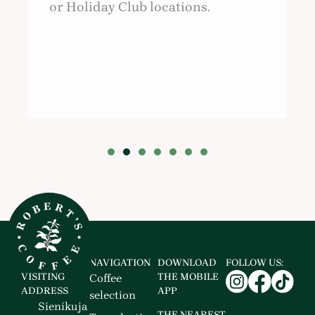
or Holiday Club locations.
or Holiday Club locations.
NAVIGATION
DOWNLOAD
FOLLOW US:
VISITING
THE MOBILE
Coffee
ADDRESS
APP
selection
Sienikuja
THE NEAREST