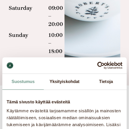
Saturday
09:00
–
20:00
Sunday
10:00
–
18:00
Suostumus
Yksityiskohdat
Tietoja
Tämä sivusto käyttää evästeitä
Address information
Käytämme evästeitä tarjoamamme sisällön ja mainosten
räätälöimiseen, sosiaalisen median ominaisuuksien
tukemiseen ja kävijämäärämme analysoimiseen. Lisäksi
Helsinki Itis Bulevardi