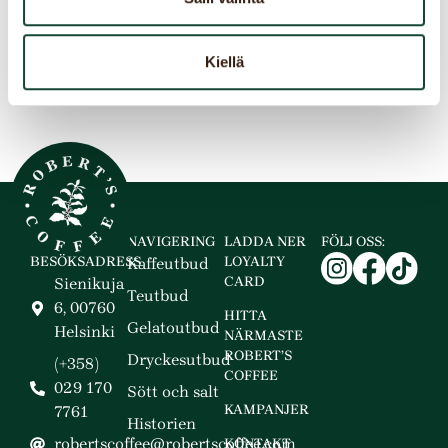
avkopplande kaffestunder.
HITTA NÄRMASTE ROBERT’S COFFEE
Kiellä
NAVIGERING
LADDA NER
FÖLJ OSS:
BESÖKSADRESS
LOYALTY
Kaffeutbud
CARD
Sienikuja
Teutbud
6, 00760
HITTA
Gelatoutbud
Helsinki
NÄRMASTE
ROBERT’S
Dryckesutbud
(+358)
COFFEE
029 170
Sött och salt
KAMPANJER
7761
Historien
robertscoffee@robertscoffee.com
KONTAKT