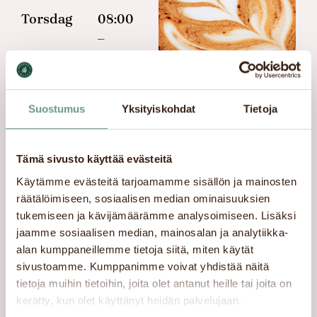
Torsdag
08:00
–
20:00
Fredag
08:00
–
Suostumus
Yksityiskohdat
Tietoja
20:00
Lördag
08:00
Tämä sivusto käyttää evästeitä
–
Käytämme evästeitä tarjoamamme sisällön ja mainosten
18:00
räätälöimiseen, sosiaalisen median ominaisuuksien
tukemiseen ja kävijämäärämme analysoimiseen. Lisäksi
Söndag
10:30
jaamme sosiaalisen median, mainosalan ja analytiikka-
–
alan kumppaneillemme tietoja siitä, miten käytät
18:00
sivustoamme. Kumppanimme voivat yhdistää näitä
tietoja muihin tietoihin, joita olet antanut heille tai joita on
kerätty, kun olet käyttänyt heidän palvelujaan.