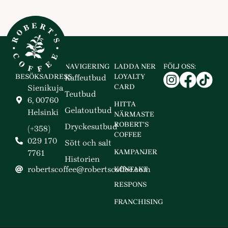
NAVIGERING
LADDA NER
FÖLJ OSS:
BESÖKSADRESS
LOYALTY
Kaffeutbud
CARD
Sienikuja
Teutbud
6, 00760
HITTA
Gelatoutbud
Helsinki
NÄRMASTE
ROBERT’S
Dryckesutbud
(+358)
COFFEE
029 170
Sött och salt
KAMPANJER
7761
Historien
robertscoffee@robertscoffee.com
KONTAKT
RESPONS
FRANCHISING