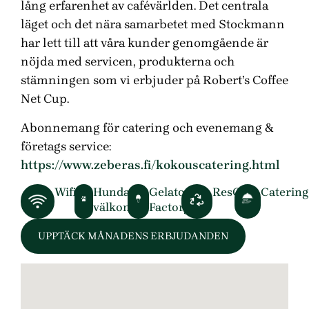
lång erfarenhet av cafévärlden. Det centrala
läget och det nära samarbetet med Stockmann
har lett till att våra kunder genomgående är
nöjda med servicen, produkterna och
stämningen som vi erbjuder på Robert’s Coffee
Net Cup.
Abonnemang för catering och evenemang &
företags service:
https://www.zeberas.fi/kokouscatering.html
Wifi
Hundar
Gelato
ResQ
Catering
välkomna
Factory
UPPTÄCK MÅNADENS ERBJUDANDEN