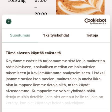
Torsdag
07:00
–
20:00
Fredag
07:00
–
Suostumus
Yksityiskohdat
Tietoja
20:00
Lördag
08:00
Tämä sivusto käyttää evästeitä
–
19:00
Käytämme evästeitä tarjoamamme sisällön ja mainosten
räätälöimiseen, sosiaalisen median ominaisuuksien
Söndag
10:30
tukemiseen ja kävijämäärämme analysoimiseen. Lisäksi
–
jaamme sosiaalisen median, mainosalan ja analytiikka-
18:00
alan kumppaneillemme tietoja siitä, miten käytät
sivustoamme. Kumppanimme voivat yhdistää näitä
tietoja muihin tietoihin, joita olet antanut heille tai joita on
kerätty, kun olet käyttänyt heidän palvelujaan.