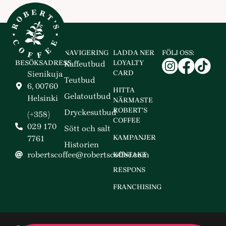
NAVIGERING
LADDA NER
FÖLJ OSS:
BESÖKSADRESS
LOYALTY
Kaffeutbud
CARD
Sienikuja
Teutbud
6, 00760
HITTA
Gelatoutbud
Helsinki
NÄRMASTE
ROBERT’S
Dryckesutbud
(+358)
COFFEE
029 170
Sött och salt
KAMPANJER
7761
Historien
robertscoffee@robertscoffee.com
KONTAKT
RESPONS
FRANCHISING